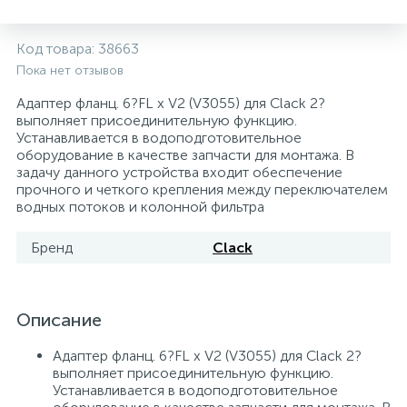
5
4
7
Печи
Циркуляционные насосы для гелиоустановок
Паковочные и уплотнительные материалы
Диспенсеры
Код товара:
38663
Пока нет отзывов
Системы управления и принадлежности для
192
37
67
Расширительные баки для отопления и ГВС
Гофрированные нержавеющие системы
Корпуса для механических фильтров
насосов
Адаптер фланц. 6?FL х V2 (V3055) для Clack 2?
выполняет присоединительную функцию.
Устанавливается в водоподготовительное
467
12
12
Теплоносители и антифризы
Коммерческие насосы
Медные системы под пайку
Системы контроля протечки воды
оборудование в качестве запчасти для монтажа. В
задачу данного устройства входит обеспечение
прочного и четкого крепления между переключателем
49
Бытовые насосы
Контрольно-измерительные приборы
Мультипатронные фильтры
водных потоков и колонной фильтра
Бренд
Clack
Гидроаккумуляторы (гидробаки) для систем
282
21
44
Насосы для бассейнов
Теплоизоляция
водоснабжения
198
89
Описание
Центробежные in-line насосы
Крепеж и аксессуары
Комплектующие для систем водоподготовки
Адаптер фланц. 6?FL х V2 (V3055) для Clack 2?
выполняет присоединительную функцию.
37
Фильтры механической очистки
Устанавливается в водоподготовительное