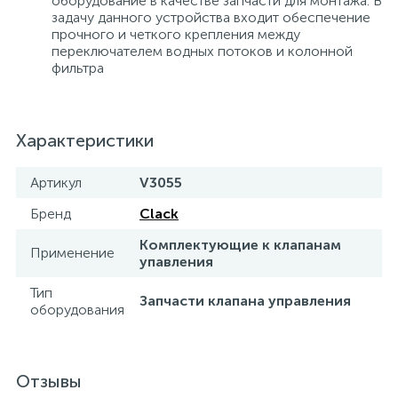
оборудование в качестве запчасти для монтажа. В
задачу данного устройства входит обеспечение
15
Фильтры под мойку
прочного и четкого крепления между
переключателем водных потоков и колонной
фильтра
Характеристики
Артикул
V3055
Бренд
Clack
Комплектующие к клапанам
Применение
упавления
Тип
Запчасти клапана управления
оборудования
Отзывы