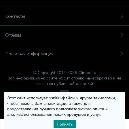
Контакты
Отзывы
Правовая информация
© Copyright 2012-2026 Climbo.ru
Вся информация на сайте носит справочный характер и не
является публичной офертой
Этот сайт использует cookie-файлы и другие технологии,
чтобы помочь Вам в навигации, а также для
Политика компании в отношении обработки персональных
предоставления лучшего пользовательского опыта и
данных
анализа использования наших продуктов и услуг.
Принять
0
0