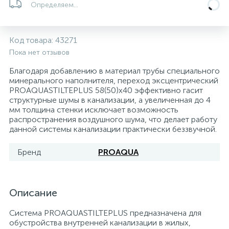
Определяем...
5
4
7
Печи
Циркуляционные насосы для гелиоустановок
Паковочные и уплотнительные материалы
Диспенсеры
Код товара:
43271
Системы управления и принадлежности для
192
37
67
Расширительные баки для отопления и ГВС
Гофрированные нержавеющие системы
Корпуса для механических фильтров
Пока нет отзывов
насосов
Благодаря добавлению в материал трубы специального
467
12
12
минерального наполнителя, переход эксцентрический
Теплоносители и антифризы
Коммерческие насосы
Медные системы под пайку
Системы контроля протечки воды
PROAQUASTILTEPLUS 58(50)x40 эффективно гасит
структурные шумы в канализации, а увеличенная до 4
мм толщина стенки исключает возможность
49
Бытовые насосы
Контрольно-измерительные приборы
Мультипатронные фильтры
распространения воздушного шума, что делает работу
данной системы канализации практически беззвучной.
Гидроаккумуляторы (гидробаки) для систем
282
21
44
Насосы для бассейнов
Теплоизоляция
Бренд
PROAQUA
водоснабжения
198
89
Центробежные in-line насосы
Крепеж и аксессуары
Комплектующие для систем водоподготовки
Описание
37
Система PROAQUASTILTEPLUS предназначена для
Фильтры механической очистки
обустройства внутренней канализации в жилых,