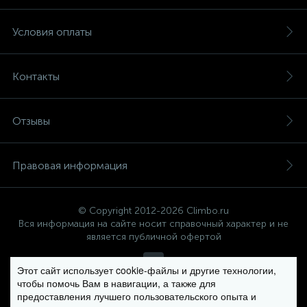
Условия оплаты
Контакты
Отзывы
Правовая информация
© Copyright 2012-2026 Climbo.ru
Вся информация на сайте носит справочный характер и не
является публичной офертой
Этот сайт использует cookie-файлы и другие технологии,
чтобы помочь Вам в навигации, а также для
Политика компании в отношении обработки персональных
предоставления лучшего пользовательского опыта и
данных