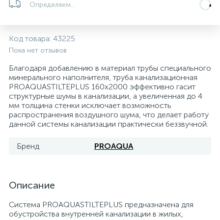
Определяем...
5
4
7
Печи
Циркуляционные насосы для гелиоустановок
Паковочные и уплотнительные материалы
Диспенсеры
Код товара:
43225
Системы управления и принадлежности для
233
37
67
Расширительные баки для отопления и ГВС
Гофрированные нержавеющие системы
Корпуса для механических фильтров
Пока нет отзывов
насосов
Благодаря добавлению в материал трубы специального
467
12
12
минерального наполнителя, труба канализационная
Теплоносители и антифризы
Коммерческие насосы
Медные системы под пайку
Системы контроля протечки воды
PROAQUASTILTEPLUS 160x2000 эффективно гасит
структурные шумы в канализации, а увеличенная до 4
мм толщина стенки исключает возможность
49
Бытовые насосы
Контрольно-измерительные приборы
Мультипатронные фильтры
распространения воздушного шума, что делает работу
данной системы канализации практически беззвучной.
Гидроаккумуляторы (гидробаки) для систем
282
21
44
Насосы для бассейнов
Теплоизоляция
Бренд
PROAQUA
водоснабжения
198
89
Центробежные in-line насосы
Крепеж и аксессуары
Комплектующие для систем водоподготовки
Описание
37
Система PROAQUASTILTEPLUS предназначена для
Фильтры механической очистки
обустройства внутренней канализации в жилых,