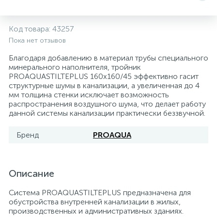
Системы управления и принадлежности для
192
37
67
Расширительные баки для отопления и ГВС
Гофрированные нержавеющие системы
Корпуса для механических фильтров
Код товара:
43257
насосов
Пока нет отзывов
467
12
12
Теплоносители и антифризы
Коммерческие насосы
Медные системы под пайку
Системы контроля протечки воды
Благодаря добавлению в материал трубы специального
минерального наполнителя, тройник
PROAQUASTILTEPLUS 160x160/45 эффективно гасит
49
структурные шумы в канализации, а увеличенная до 4
Бытовые насосы
Контрольно-измерительные приборы
Мультипатронные фильтры
мм толщина стенки исключает возможность
распространения воздушного шума, что делает работу
данной системы канализации практически беззвучной.
Гидроаккумуляторы (гидробаки) для систем
282
21
44
Насосы для бассейнов
Теплоизоляция
водоснабжения
Бренд
PROAQUA
198
89
Центробежные in-line насосы
Крепеж и аксессуары
Комплектующие для систем водоподготовки
Описание
37
Фильтры механической очистки
Система PROAQUASTILTEPLUS предназначена для
обустройства внутренней канализации в жилых,
15
производственных и административных зданиях.
Фильтры под мойку