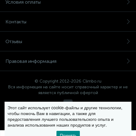
Условия оплаты
Контакты
Отзывы
Правовая информация
© Copyright 2012-2026 Climbo.ru
Вся информация на сайте носит справочный характер и не
является публичной офертой
Этот сайт использует cookie-файлы и другие технологии,
чтобы помочь Вам в навигации, а также для
Политика компании в отношении обработки персональных
предоставления лучшего пользовательского опыта и
данных
анализа использования наших продуктов и услуг.
Принять
0
0