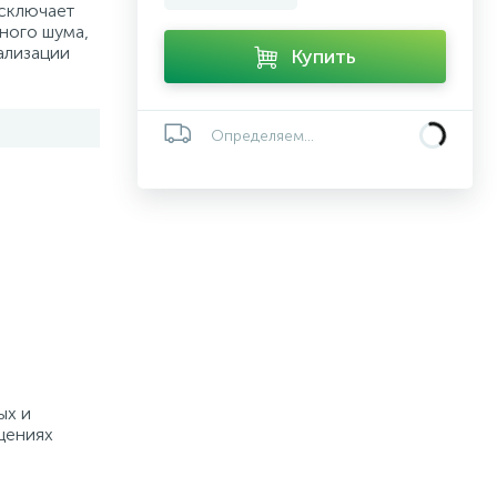
исключает
ного шума,
ализации
Купить
Определяем...
ых и
щениях