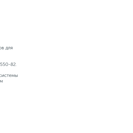
ов для
550-82.
 системы
ом