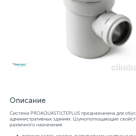
Описание
Система PROAQUASTILTEPLUS предназначена для обуст
административных зданиях. Шумопоглощающие свойств
различного назначения:
детских садах, школах, развивающих центрах и ин