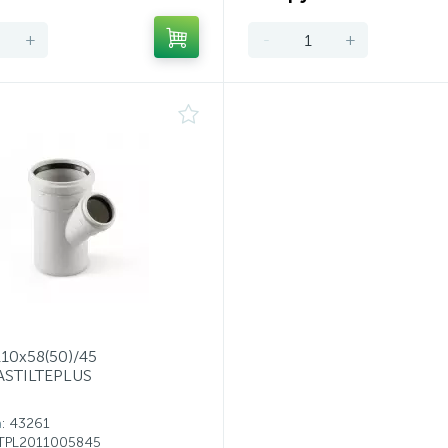
+
-
+
110x58(50)/45
STILTEPLUS
а
: 43261
STPL2011005845