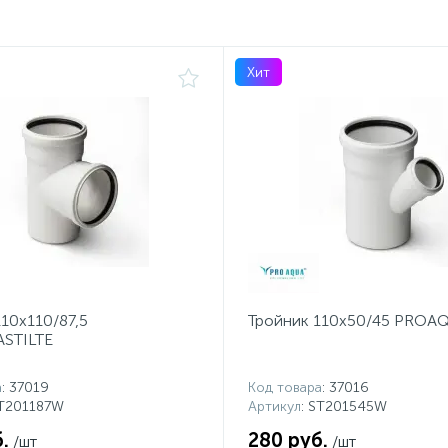
Хит
10x110/87,5
Тройник 110x50/45 PROA
STILTE
а
: 37019
Код товара
: 37016
ST201187W
Артикул
: ST201545W
.
280 руб.
/шт
/шт