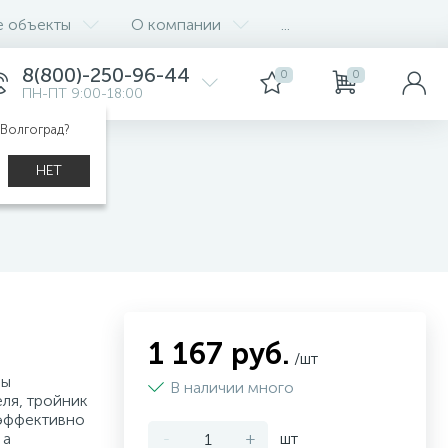
е объекты
О компании
...
8(800)-250-96-44
0
0
ПН-ПТ 9:00-18:00
 Волгоград?
НЕТ
1 167 руб.
/шт
бы
В наличии много
ля, тройник
эффективно
 а
-
+
шт