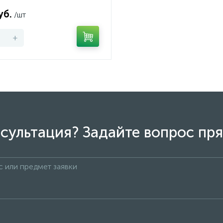
уб.
/шт
+
сультация? Задайте вопрос пря