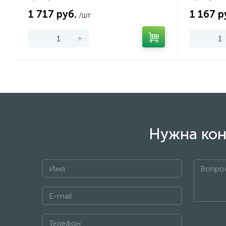
1 717 руб.
1 167 р
/шт
-
+
-
Нужна кон