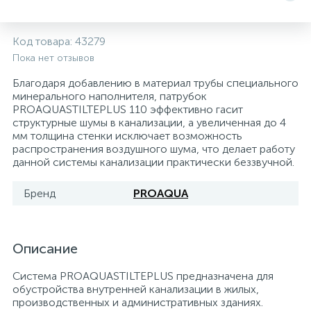
5
4
7
Печи
Циркуляционные насосы для гелиоустановок
Паковочные и уплотнительные материалы
Диспенсеры
Код товара:
43279
Пока нет отзывов
Системы управления и принадлежности для
192
37
67
Расширительные баки для отопления и ГВС
Гофрированные нержавеющие системы
Корпуса для механических фильтров
насосов
Благодаря добавлению в материал трубы специального
минерального наполнителя, патрубок
467
12
12
PROAQUASTILTEPLUS 110 эффективно гасит
Теплоносители и антифризы
Коммерческие насосы
Медные системы под пайку
Системы контроля протечки воды
структурные шумы в канализации, а увеличенная до 4
мм толщина стенки исключает возможность
распространения воздушного шума, что делает работу
49
Бытовые насосы
Контрольно-измерительные приборы
Мультипатронные фильтры
данной системы канализации практически беззвучной.
Бренд
PROAQUA
Гидроаккумуляторы (гидробаки) для систем
282
21
44
Насосы для бассейнов
Теплоизоляция
водоснабжения
198
89
Описание
Центробежные in-line насосы
Крепеж и аксессуары
Комплектующие для систем водоподготовки
Система PROAQUASTILTEPLUS предназначена для
37
обустройства внутренней канализации в жилых,
Фильтры механической очистки
производственных и административных зданиях.