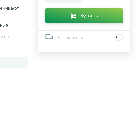
печивают
Купить
ние.
 свою
Определяем...