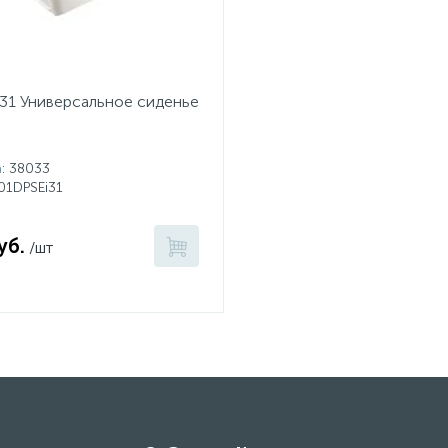
31 Универсальное сиденье
а
: 38033
001DPSEi31
уб.
/шт