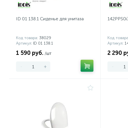
ID 01 138.1 Сиденье для унитаза
142PPS0i
Код товара
: 38029
Код товар
Артикул
: ID 01 138.1
Артикул
: 
1 590 руб.
2 290 р
/шт
-
+
-