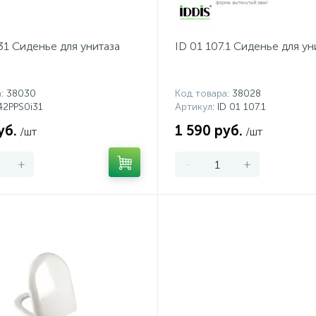
31 Сиденье для унитаза
ID 01 107.1 Сиденье для ун
а
: 38030
Код товара
: 38028
142PPS0i31
Артикул
: ID 01 107.1
уб.
1 590 руб.
/шт
/шт
+
-
+