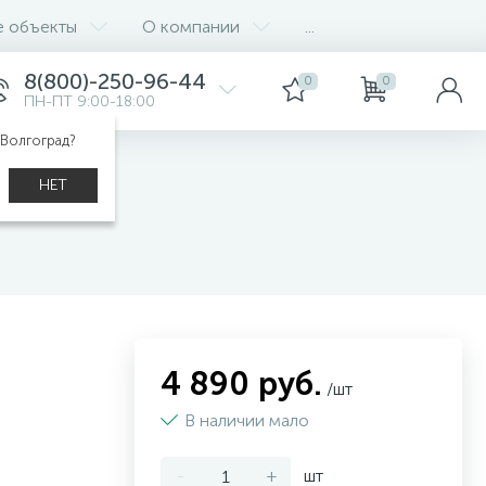
е объекты
О компании
...
8(800)-250-96-44
0
0
ПН-ПТ 9:00-18:00
 Волгоград?
НЕТ
4 890 руб.
/шт
В наличии мало
-
+
шт