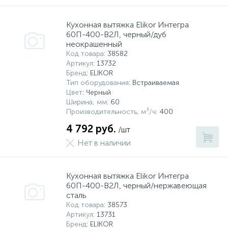
Системы управления и принадлежности для
233
37
67
Кухонная вытяжка Elikor Интегра
Расширительные баки для отопления и ГВС
Гофрированные нержавеющие системы
Корпуса для механических фильтров
насосов
60П-400-В2Л, черный/дуб
неокрашенный
Код товара
: 38582
467
12
12
Теплоносители и антифризы
Коммерческие насосы
Медные системы под пайку
Системы контроля протечки воды
Артикул
: 13732
Бренд
: ELIKOR
Тип оборудования
: Встраиваемая
49
Бытовые насосы
Контрольно-измерительные приборы
Мультипатронные фильтры
Цвет
: Черный
Ширина, мм
: 60
Производительность, м³/ч
: 400
Гидроаккумуляторы (гидробаки) для систем
282
21
44
Насосы для бассейнов
Теплоизоляция
4 792 руб.
/шт
водоснабжения
Нет в наличии
198
89
Центробежные in-line насосы
Крепеж и аксессуары
Комплектующие для систем водоподготовки
Кухонная вытяжка Elikor Интегра
60П-400-В2Л, черный/нержавеющая
37
Фильтры механической очистки
сталь
Код товара
: 38573
Артикул
: 13731
15
Бренд
: ELIKOR
Фильтры под мойку