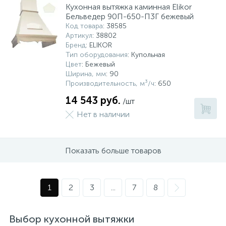
Кухонная вытяжка каминная Elikor
Бельведер 90П-650-П3Г бежевый
Код товара
: 38585
Артикул
: 38802
Бренд
: ELIKOR
Тип оборудования
: Купольная
Цвет
: Бежевый
Ширина, мм
: 90
Производительность, м³/ч
: 650
14 543 руб.
/шт
Нет в наличии
Показать больше товаров
1
2
3
...
7
8
Выбор кухонной вытяжки