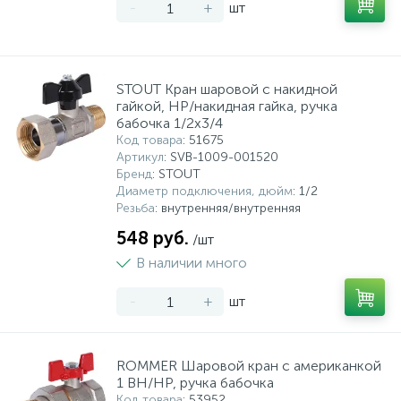
-
+
шт
STOUT Кран шаровой с накидной
гайкой, НР/накидная гайка, ручка
бабочка 1/2x3/4
Код товара
: 51675
Артикул
: SVB-1009-001520
Бренд
: STOUT
Диаметр подключения, дюйм
: 1/2
Резьба
: внутренняя/внутренняя
548 руб.
/шт
В наличии много
-
+
шт
ROMMER Шаровой кран с американкой
1 ВН/НР, ручка бабочка
Код товара
: 53952