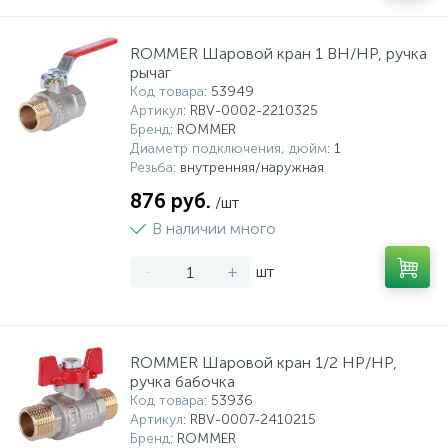
ROMMER Шаровой кран 1 ВН/НР, ручка
рычаг
Код товара
: 53949
Артикул
: RBV-0002-2210325
Бренд
: ROMMER
Диаметр подключения, дюйм
: 1
Резьба
: внутренняя/наружная
876 руб.
/шт
В наличии много
-
+
шт
ROMMER Шаровой кран 1/2 НР/НР,
ручка бабочка
Код товара
: 53936
Артикул
: RBV-0007-2410215
Бренд
: ROMMER