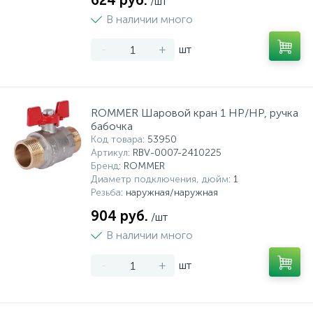
624 руб.
/шт
В наличии много
-
+
шт
ROMMER Шаровой кран 1 НР/НР, ручка
бабочка
Код товара
: 53950
Артикул
: RBV-0007-2410225
Бренд
: ROMMER
Диаметр подключения, дюйм
: 1
Резьба
: наружная/наружная
904 руб.
/шт
В наличии много
-
+
шт