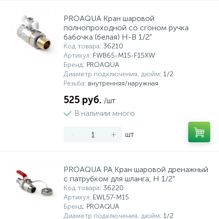
PROAQUA Кран шаровой
полнопроходной со сгоном ручка
бабочка (белая) Н-В 1/2"
Код товара
: 36210
Артикул
: FWB65-M15-F15XW
Бренд
: PROAQUA
Диаметр подключения, дюйм
: 1/2
Резьба
: внутренняя/наружная
525 руб.
/шт
В наличии много
-
+
шт
PROAQUA PA Кран шаровой дренажный
с патрубком для шланга, Н 1/2"
Код товара
: 36220
Артикул
: EWL57-M15
Бренд
: PROAQUA
Диаметр подключения, дюйм
: 1/2