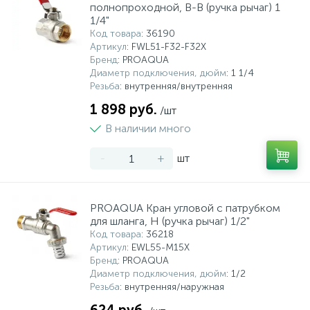
полнопроходной, В-В (ручка рычаг) 1
1/4"
Код товара
: 36190
Артикул
: FWL51-F32-F32X
Бренд
: PROAQUA
Диаметр подключения, дюйм
: 1 1/4
Резьба
: внутренняя/внутренняя
1 898 руб.
/шт
В наличии много
-
+
шт
PROAQUA Кран угловой с патрубком
для шланга, Н (ручка рычаг) 1/2"
Код товара
: 36218
Артикул
: EWL55-M15X
Бренд
: PROAQUA
Диаметр подключения, дюйм
: 1/2
Резьба
: внутренняя/наружная