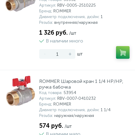
Артикул
: RBV-0005-2510225
Бренд
: ROMMER
Диаметр подключения, дюйм
: 1
Резьба
: внутренняя/наружная
1 326 руб.
/шт
В наличии много
-
+
шт
ROMMER Шаровой кран 1 1/4 НР/НР,
ручка бабочка
Код товара
: 53954
Артикул
: RBV-0007-0410232
Бренд
: ROMMER
Диаметр подключения, дюйм
: 1 1/4
Резьба
: наружная/наружная
574 руб.
/шт
В наличии мало