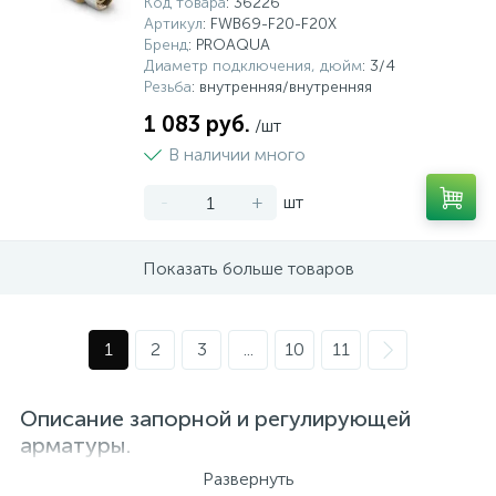
Код товара
: 36226
Артикул
: FWB69-F20-F20X
Бренд
: PROAQUA
Диаметр подключения, дюйм
: 3/4
Резьба
: внутренняя/внутренняя
1 083 руб.
/шт
В наличии много
-
+
шт
Показать больше товаров
1
2
3
...
10
11
Описание запорной и регулирующей
арматуры.
Развернуть
Для перекрытия движения рабочей среды в системах