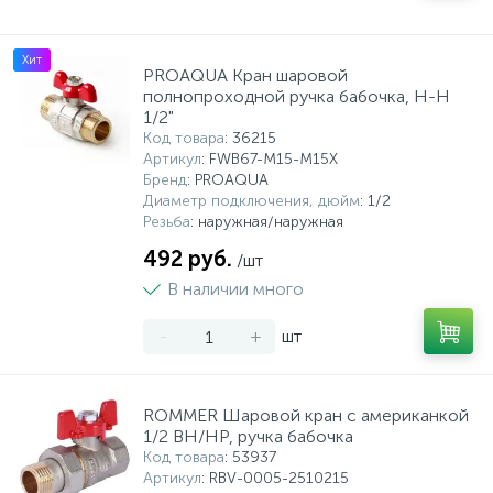
Хит
PROAQUA Кран шаровой
полнопроходной ручка бабочка, Н-Н
1/2"
Код товара
: 36215
Артикул
: FWB67-M15-M15X
Бренд
: PROAQUA
Диаметр подключения, дюйм
: 1/2
Резьба
: наружная/наружная
492 руб.
/шт
В наличии много
-
+
шт
ROMMER Шаровой кран с американкой
1/2 ВН/НР, ручка бабочка
Код товара
: 53937
Артикул
: RBV-0005-2510215