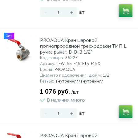
-
+
шт
Хит
PROAQUA Кран шаровой
полнопроходной трехходовой ТИП L
ручка рычаг, В-В-В 1/2"
Код товара
: 36227
Артикул
: FWL55-F15-F15-F15X
Бренд
: PROAQUA
Диаметр подключения, дюйм
: 1/2
Резьба
: внутренняя/внутренняя
1 076 руб.
/шт
В наличии много
-
+
шт
PROAQUA Кран шаровой