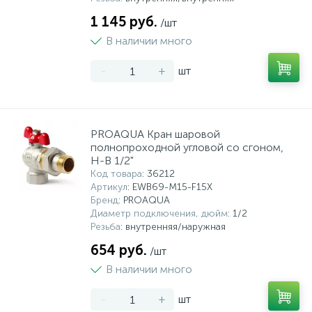
1 145 руб.
/шт
В наличии много
-
+
шт
PROAQUA Кран шаровой
полнопроходной угловой со сгоном,
Н-В 1/2"
Код товара
: 36212
Артикул
: EWB69-M15-F15X
Бренд
: PROAQUA
Диаметр подключения, дюйм
: 1/2
Резьба
: внутренняя/наружная
654 руб.
/шт
В наличии много
-
+
шт