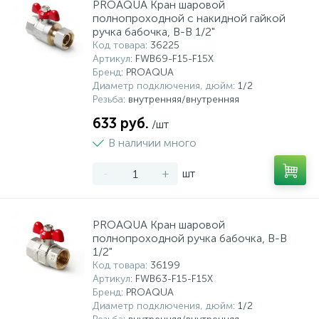
PROAQUA Кран шаровой
полнопроходной с накидной гайкой
430
103
261
32
ручка бабочка, В-В 1/2"
Радиаторы отопления и комплектующие
Циркуляционные насосы
Терморегулирующая арматура
Дозирование
Мебель для ванной комнаты
Увлажнители воздуха
Код товара
: 36225
Артикул
: FWB69-F15-F15X
20
48
96
11
Бренд
: PROAQUA
Коллекторные системы и комплектующие
Повысительные насосы
Канализация
Обезжелезивание (Деманганация)
Санитарная керамика
Климатические комплексы и комплектующие
Диаметр подключения, дюйм
: 1/2
Резьба
: внутренняя/внутренняя
Комплектующие для увлажнителей и
107
792
109
36
633 руб.
/шт
Электрический теплый пол
Дренажные насосы
Резьбовые соединения для трубопроводов
Системы умягчения
Системы инсталляции
очистителей
В наличии много
247
158
56
Водяной тёплый пол
Скважинные насосы
Резьбовые оцинкованные чугунные фитинги
Фильтрация
Аксессуары для ванной комнаты
Коммерческая вентиляция
-
+
шт
Накопительные емкости для дренажных
103
175
43
3
Дымоходы
Системы из сшитого полиэтилена
Фильтрующие загрузки
насосов
PROAQUA Кран шаровой
полнопроходной ручка бабочка, В-В
1/2"
Ультрафиолетовые установки и
50
3
Комплектующие для котельных
Насосные установки для отвода конденсата
Подводки гибкие
Код товара
: 36199
комплектующие
Артикул
: FWB63-F15-F15X
Бренд
: PROAQUA
5
4
7
Диаметр подключения, дюйм
: 1/2
Печи
Циркуляционные насосы для гелиоустановок
Паковочные и уплотнительные материалы
Диспенсеры