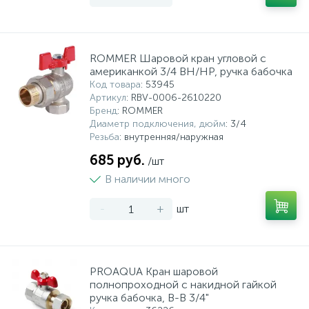
ROMMER Шаровой кран угловой с
американкой 3/4 ВН/НР, ручка бабочка
Код товара
: 53945
Артикул
: RBV-0006-2610220
Бренд
: ROMMER
Диаметр подключения, дюйм
: 3/4
Резьба
: внутренняя/наружная
685 руб.
/шт
В наличии много
-
+
шт
PROAQUA Кран шаровой
полнопроходной с накидной гайкой
ручка бабочка, В-В 3/4"