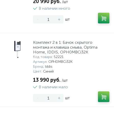
20 990 руб.
/шт
15
В наличии много
Фильтры под мойку
-
+
шт
Комплект 2 в 1: Бачок скрытого
монтажа и клавиша смыва, Optima
Home, IDDIS, OPH0MBCi32K
Код товара
: 52221
Артикул
: OPH0MBCi32K
Бренд
: Iddis
Цвет
: Синий
13 990 руб.
/шт
В наличии мало
-
+
шт