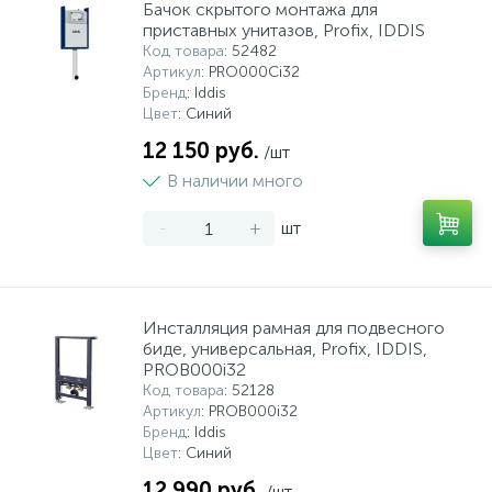
Бачок скрытого монтажа для
приставных унитазов, Profix, IDDIS
Код товара
: 52482
Артикул
: PRO000Ci32
Бренд
: Iddis
Цвет
: Синий
12 150 руб.
/шт
В наличии много
-
+
шт
Инсталляция рамная для подвесного
биде, универсальная, Profix, IDDIS,
PROB000i32
Код товара
: 52128
Артикул
: PROB000i32
Бренд
: Iddis
Цвет
: Синий
12 990 руб.
/шт