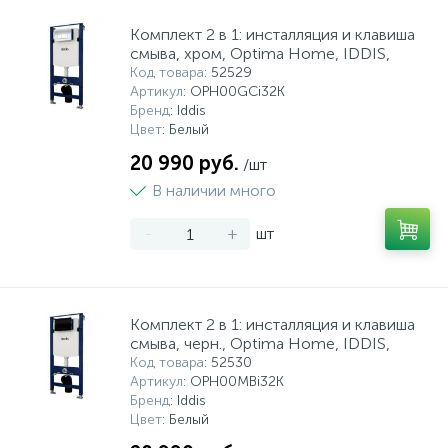
5
4
7
Печи
Циркуляционные насосы для гелиоустановок
Паковочные и уплотнительные материалы
Диспенсеры
Комплект 2 в 1: инсталляция и клавиша
смыва, хром, Optima Home, IDDIS,
Код товара
: 52529
Системы управления и принадлежности для
192
37
67
Артикул
: OPH00GCi32K
Расширительные баки для отопления и ГВС
Гофрированные нержавеющие системы
Корпуса для механических фильтров
насосов
Бренд
: Iddis
Цвет
: Белый
467
12
12
20 990 руб.
Теплоносители и антифризы
Коммерческие насосы
Медные системы под пайку
Системы контроля протечки воды
/шт
В наличии много
49
Бытовые насосы
Контрольно-измерительные приборы
Мультипатронные фильтры
-
+
шт
Гидроаккумуляторы (гидробаки) для систем
282
21
44
Насосы для бассейнов
Теплоизоляция
водоснабжения
Комплект 2 в 1: инсталляция и клавиша
смыва, черн., Optima Home, IDDIS,
198
89
Центробежные in-line насосы
Крепеж и аксессуары
Комплектующие для систем водоподготовки
Код товара
: 52530
Артикул
: OPH00MBi32K
Бренд
: Iddis
37
Цвет
: Белый
Фильтры механической очистки