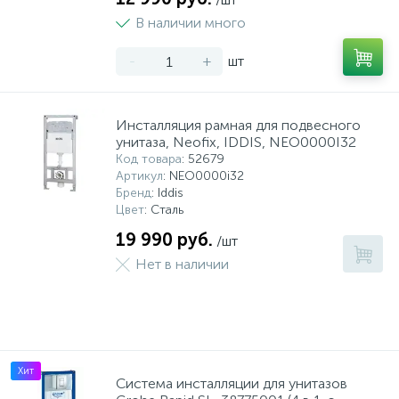
В наличии много
-
+
шт
Инсталляция рамная для подвесного
унитаза, Neofix, IDDIS, NEO0000I32
Код товара
: 52679
Артикул
: NEO0000i32
Бренд
: Iddis
Цвет
: Сталь
19 990 руб.
/шт
Нет в наличии
Хит
Система инсталляции для унитазов