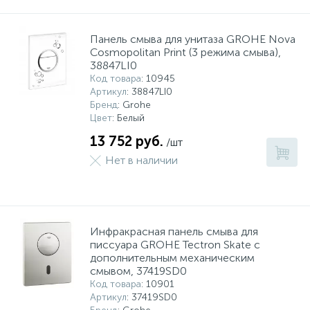
Панель смыва для унитаза GROHE Nova
Cosmopolitan Print (3 режима смыва),
38847LI0
Код товара
: 10945
Артикул
: 38847LI0
Бренд
: Grohe
Цвет
: Белый
13 752 руб.
/шт
Нет в наличии
Инфракрасная панель смыва для
писсуара GROHE Tectron Skate с
дополнительным механическим
смывом, 37419SD0
Код товара
: 10901
Артикул
: 37419SD0