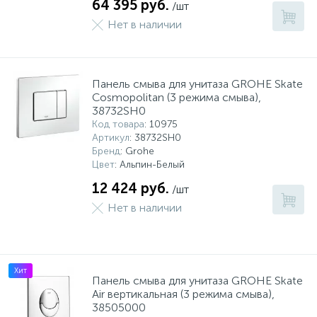
64 395 руб.
/шт
Нет в наличии
Панель смыва для унитаза GROHE Skate
Cosmopolitan (3 режима смыва),
38732SH0
Код товара
: 10975
Артикул
: 38732SH0
Бренд
: Grohe
Цвет
: Альпин-Белый
12 424 руб.
/шт
Нет в наличии
Хит
Панель смыва для унитаза GROHE Skate
Air вертикальная (3 режима смыва),
38505000