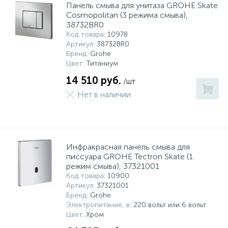
Панель смыва для унитаза GROHE Skate
Cosmopolitan (3 режима смыва),
Системы управления и принадлежности для
233
37
67
38732BR0
Расширительные баки для отопления и ГВС
Гофрированные нержавеющие системы
Корпуса для механических фильтров
насосов
Код товара
: 10978
Артикул
: 38732BR0
Бренд
: Grohe
467
12
12
Теплоносители и антифризы
Коммерческие насосы
Медные системы под пайку
Системы контроля протечки воды
Цвет
: Титаниум
14 510 руб.
/шт
49
Бытовые насосы
Контрольно-измерительные приборы
Мультипатронные фильтры
Нет в наличии
Гидроаккумуляторы (гидробаки) для систем
282
21
44
Насосы для бассейнов
Теплоизоляция
водоснабжения
Инфракрасная панель смыва для
198
89
писсуара GROHE Tectron Skate (1
Центробежные in-line насосы
Крепеж и аксессуары
Комплектующие для систем водоподготовки
режим смыва), 37321001
Код товара
: 10900
Артикул
: 37321001
37
Фильтры механической очистки
Бренд
: Grohe
Электропитание, в
: 220 вольт или 6 вольт
Цвет
: Хром
15
Фильтры под мойку