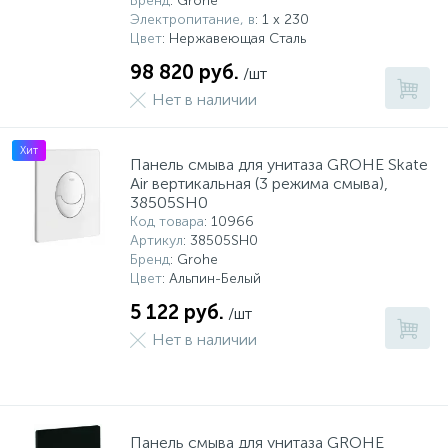
Бренд
: Grohe
Электропитание, в
: 1 x 230
Цвет
: Нержавеющая Сталь
98 820 руб.
/шт
Нет в наличии
Хит
Панель смыва для унитаза GROHE Skate
Air вертикальная (3 режима смыва),
38505SH0
Код товара
: 10966
Артикул
: 38505SH0
Бренд
: Grohe
Цвет
: Альпин-Белый
5 122 руб.
/шт
Нет в наличии
Панель смыва для унитаза GROHE