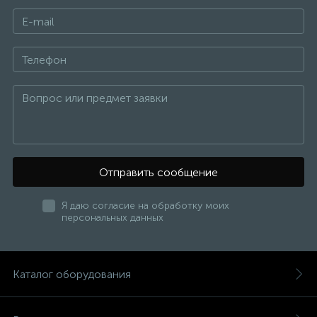
самое дешевое топливо. Благодаря
вместительному накопительному баку у Вас
будет достаточный запас нагретой воды, которую
можно использовать для различных
хозяйственных нужд.
Удобство в использовании. Газовый
накопительный водонагреватель позволяет легко
контролировать температуру нагрева при
помощи термометра, расположенного
непосредственно на корпусе.
Низкая потеря тепла. Почти все газовые
накопительные бойлеры (водонагреватели)
имеют теплоизоляционную прослойку, не
Отправить сообщение
дающую быстро остывать воде в резервуаре.
Подобное оборудование является идеальным
Я даю согласие на обработку моих
решением для больших семей. Его можно подключить
персональных данных
сразу к нескольким водозаборным точкам и
использовать горячую воду одновременно на кухне и
в ванной.
Каталог оборудования