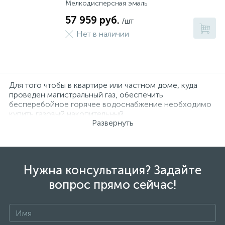
Мелкодисперсная эмаль
57 959 руб.
/шт
Нет в наличии
Для того чтобы в квартире или частном доме, куда
проведен магистральный газ, обеспечить
бесперебойное горячее водоснабжение необходимо
купить газовый накопительный
Развернуть
бойлер (водонагреватель). Купив в нашем
интернет-
магазине
и установив подобное оборудование, Вы в
любое время года будете обеспечены необходимым
количеством горячей воды.
Нужна консультация? Задайте
Газовый накопительный водонагреватель имеет массу
достоинств:
вопрос прямо сейчас!
Экономичность. Газовые накопительные бойлеры
(водонагреватели), в отличие от электрических,
требуют меньших денежных трат, так как газ – это