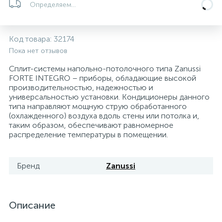
Определяем...
5
4
7
Печи
Циркуляционные насосы для гелиоустановок
Паковочные и уплотнительные материалы
Диспенсеры
Код товара:
32174
Системы управления и принадлежности для
233
37
67
Расширительные баки для отопления и ГВС
Гофрированные нержавеющие системы
Корпуса для механических фильтров
Пока нет отзывов
насосов
Сплит-системы напольно-потолочного типа Zanussi
467
12
12
FORTE INTEGRO – приборы, обладающие высокой
Теплоносители и антифризы
Коммерческие насосы
Медные системы под пайку
Системы контроля протечки воды
производительностью, надежностью и
универсальностью установки. Кондиционеры данного
типа направляют мощную струю обработанного
49
Бытовые насосы
Контрольно-измерительные приборы
Мультипатронные фильтры
(охлажденного) воздуха вдоль стены или потолка и,
таким образом, обеспечивают равномерное
распределение температуры в помещении.
Гидроаккумуляторы (гидробаки) для систем
282
21
44
Насосы для бассейнов
Теплоизоляция
водоснабжения
Бренд
Zanussi
198
89
Центробежные in-line насосы
Крепеж и аксессуары
Комплектующие для систем водоподготовки
Описание
37
Фильтры механической очистки