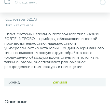
Определяем...
5
4
7
Печи
Циркуляционные насосы для гелиоустановок
Паковочные и уплотнительные материалы
Диспенсеры
Код товара:
32173
Системы управления и принадлежности для
233
37
67
Расширительные баки для отопления и ГВС
Гофрированные нержавеющие системы
Корпуса для механических фильтров
Пока нет отзывов
насосов
Сплит-системы напольно-потолочного типа Zanussi
467
12
12
FORTE INTEGRO – приборы, обладающие высокой
Теплоносители и антифризы
Коммерческие насосы
Медные системы под пайку
Системы контроля протечки воды
производительностью, надежностью и
универсальностью установки. Кондиционеры данного
типа направляют мощную струю обработанного
49
Бытовые насосы
Контрольно-измерительные приборы
Мультипатронные фильтры
(охлажденного) воздуха вдоль стены или потолка и,
таким образом, обеспечивают равномерное
распределение температуры в помещении.
Гидроаккумуляторы (гидробаки) для систем
282
21
44
Насосы для бассейнов
Теплоизоляция
водоснабжения
Бренд
Zanussi
198
89
Центробежные in-line насосы
Крепеж и аксессуары
Комплектующие для систем водоподготовки
Описание
37
Фильтры механической очистки