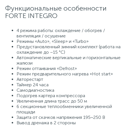
Функциональные особенности
15
Фильтры под мойку
FORTE INTEGRO
4 режима работы: охлаждение / обогрев /
вентиляция / осушение
Режимы «Auto», «Sleep» и «Turbo»
Предустановленный зимний комплект (работа на
охлаждение до –15 °C)
Автоматические вертикальные и горизонтальные
жалюзи
Режим оттаивания «Defrost»
Режим предварительного нагрева «Hot start»
Авторестарт
Таймер 24 часа
Самодиагностика
Подогрев картера компрессора
Увеличенная длина трасс до 50 м
6 секционные теплообменники увеличенной
площади
Защита от скачков напряжения 195~250 В
Вывод дренажа в 2 стороны