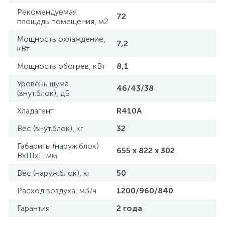
Рекомендуемая
72
площадь помещения, м2
Мощность охлаждение,
7,2
кВт
Мощность обогрев, кВт
8,1
Уровень шума
46/43/38
(внут.блок), дБ
Хладагент
R410A
Вес (внут.блок), кг
32
Габариты (наруж.блок)
655 х 822 х 302
ВxШxГ, мм
Вес (наруж.блок), кг
50
Расход воздуха, м3/ч
1200/960/840
Гарантия
2 года