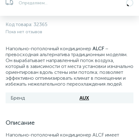
Определяем...
Системы управления и принадлежности для
192
37
67
Расширительные баки для отопления и ГВС
Гофрированные нержавеющие системы
Корпуса для механических фильтров
насосов
Код товара:
32365
Пока нет отзывов
467
12
12
Теплоносители и антифризы
Коммерческие насосы
Медные системы под пайку
Системы контроля протечки воды
Напольно-потолочный кондиционер
ALCF
–
49
превосходная альтернатива традиционным моделям.
Бытовые насосы
Контрольно-измерительные приборы
Мультипатронные фильтры
Он вырабатывает направленный поток воздуха,
который в зависимости от места установки изначально
ориентирован вдоль стены или потолка; позволяет
Гидроаккумуляторы (гидробаки) для систем
282
21
44
Насосы для бассейнов
Теплоизоляция
эффективно оптимизировать климат в помещении и
водоснабжения
избежать нежелательного переохлаждения людей.
198
89
Центробежные in-line насосы
Крепеж и аксессуары
Комплектующие для систем водоподготовки
Бренд
AUX
37
Фильтры механической очистки
Описание
15
Напольно-потолочный кондиционер ALCF имеет
Фильтры под мойку