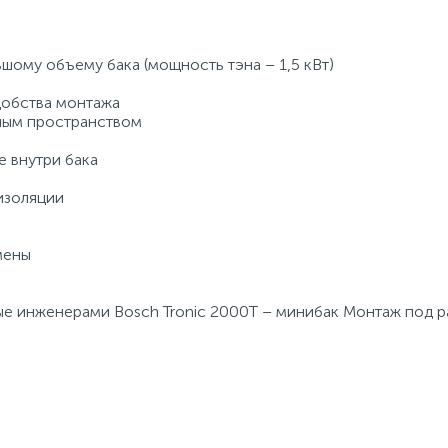
шому объему бака (мощность тэна – 1,5 кВт)
добства монтажа
ным пространством
 внутри бака
изоляции
мены
ые инженерами Bosch Tronic 2000T – минибак Монтаж под 