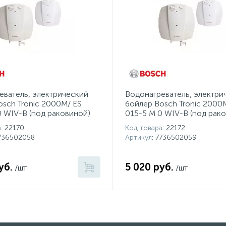
еватель, электрический
Водонагреватель, электри
osch Tronic 2000M/ ES
бойлер Bosch Tronic 2000
0 WIV-B (под раковиной)
015-5 M 0 WIV-В (под рак
а
: 22170
Код товара
: 22172
7736502058
Артикул
: 7736502059
уб.
5 020 руб.
/шт
/шт