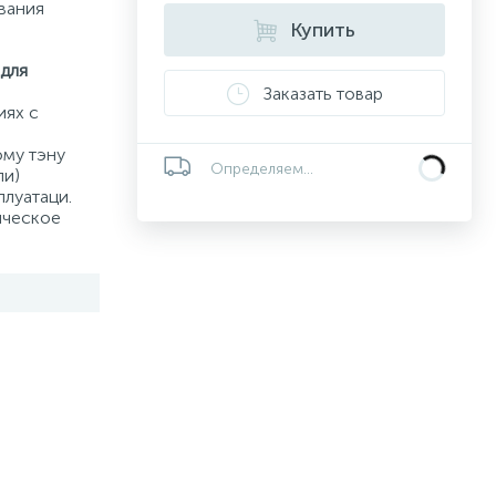
вания
Купить
для
Заказать товар
иях с
му тэну
Определяем...
ли)
луатаци.
ическое