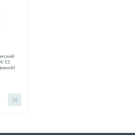
ческий
M/ ES
овиной)