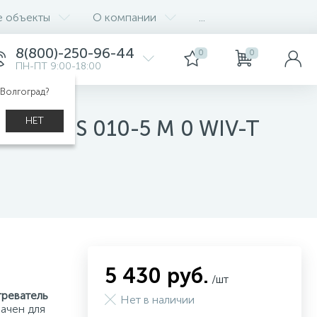
е объекты
О компании
...
8(800)-250-96-44
0
0
ПН-ПТ 9:00-18:00
 Волгоград?
НЕТ
000M/ ES 010-5 M 0 WIV-T
5 430 руб.
/шт
греватель
Нет в наличии
ачен для