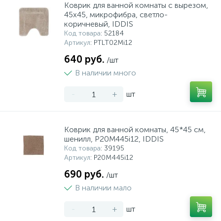
Коврик для ванной комнаты с вырезом,
45х45, микрофибра, светло-
коричневый, IDDIS
Код товара
: 52184
Артикул
: PTLT02Mi12
640 руб.
/шт
В наличии много
-
+
шт
Коврик для ванной комнаты, 45*45 см,
шенилл, P20M445i12, IDDIS
Код товара
: 39195
Артикул
: P20M445i12
690 руб.
/шт
В наличии мало
-
+
шт