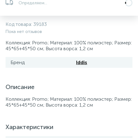
Определяем...
5
4
7
Печи
Циркуляционные насосы для гелиоустановок
Паковочные и уплотнительные материалы
Диспенсеры
Код товара:
39183
Системы управления и принадлежности для
192
37
67
Расширительные баки для отопления и ГВС
Гофрированные нержавеющие системы
Корпуса для механических фильтров
Пока нет отзывов
насосов
Коллекция: Promo; Материал: 100% полиэстер; Размер:
467
12
12
45*65+45*50 см; Высота ворса: 1,2 см
Теплоносители и антифризы
Коммерческие насосы
Медные системы под пайку
Системы контроля протечки воды
Бренд
Iddis
49
Бытовые насосы
Контрольно-измерительные приборы
Мультипатронные фильтры
Описание
Гидроаккумуляторы (гидробаки) для систем
282
21
44
Насосы для бассейнов
Теплоизоляция
водоснабжения
Коллекция: Promo; Материал: 100% полиэстер; Размер:
45*65+45*50 см; Высота ворса: 1,2 см
198
89
Центробежные in-line насосы
Крепеж и аксессуары
Комплектующие для систем водоподготовки
Характеристики
37
Фильтры механической очистки