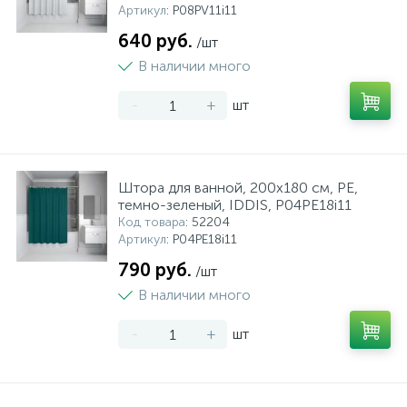
Артикул
: P08PV11i11
640 руб.
/шт
В наличии много
-
+
шт
Штора для ванной, 200x180 см, PE,
темно-зеленый, IDDIS, P04PE18i11
Код товара
: 52204
Артикул
: P04PE18i11
790 руб.
/шт
В наличии много
-
+
шт