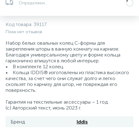
Определяем...
5
4
7
Печи
Циркуляционные насосы для гелиоустановок
Паковочные и уплотнительные материалы
Диспенсеры
Код товара:
39117
Системы управления и принадлежности для
192
37
67
Расширительные баки для отопления и ГВС
Гофрированные нержавеющие системы
Корпуса для механических фильтров
Пока нет отзывов
насосов
Набор белых овальных колец C-формы для
467
12
12
закрепления шторы в ванную комнату на карнизе.
Теплоносители и антифризы
Коммерческие насосы
Медные системы под пайку
Системы контроля протечки воды
Благодаря универсальному цвету и форме кольца
гармонично впишутся в любой интерьер.
• В комплекте 12 колец.
49
Бытовые насосы
Контрольно-измерительные приборы
Мультипатронные фильтры
• Кольца IDDIS® изготовлены из пластика высокого
качества, за счет чего они служат долго и легко
скользят по карнизу для штор, не повреждая его
Гидроаккумуляторы (гидробаки) для систем
282
21
44
поверхность.
Насосы для бассейнов
Теплоизоляция
водоснабжения
Гарантия на текстильные аксессуары – 1 год.
198
89
(с) Авторский текст, июнь 2023 г.
Центробежные in-line насосы
Крепеж и аксессуары
Комплектующие для систем водоподготовки
Бренд
Iddis
37
Фильтры механической очистки