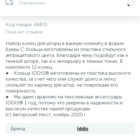
Определяем...
5
4
7
Печи
Циркуляционные насосы для гелиоустановок
Паковочные и уплотнительные материалы
Диспенсеры
Код товара:
44815
Системы управления и принадлежности для
233
37
67
Расширительные баки для отопления и ГВС
Гофрированные нержавеющие системы
Корпуса для механических фильтров
Пока нет отзывов
насосов
Набор колец для шторы в ванную комнату в форме
467
12
12
буквы С. Кольца изготовлены из пластика стильного
Теплоносители и антифризы
Коммерческие насосы
Медные системы под пайку
Системы контроля протечки воды
антрацитового цвета, благодаря чему подойдут как к
темной шторе, так и к интерьеру в темных тонах. В
комплекте 12 колец.
49
Бытовые насосы
Контрольно-измерительные приборы
Мультипатронные фильтры
● Кольца IDDIS® изготовлены из пластика высокого
качества, за счет чего они служат долго и легко
скользят по карнизу для штор, не повреждая его
Гидроаккумуляторы (гидробаки) для систем
282
21
44
поверхность.
Насосы для бассейнов
Теплоизоляция
водоснабжения
● Мы даем гарантию на текстильные аксессуары
IDDIS® 1 год, потому что уверены в надежности и
198
89
высоком качестве нашей продукции.
Центробежные in-line насосы
Крепеж и аксессуары
Комплектующие для систем водоподготовки
(с) Авторский текст, ноябрь 2020 г.
Бренд
Iddis
37
Фильтры механической очистки