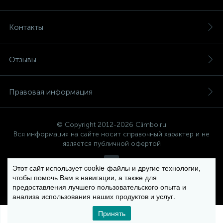
Контакты
Отзывы
Правовая информация
© Copyright 2012-2026 Climbo.ru
Вся информация на сайте носит справочный характер и не
является публичной офертой
Этот сайт использует cookie-файлы и другие технологии,
чтобы помочь Вам в навигации, а также для
Политика компании в отношении обработки персональных
предоставления лучшего пользовательского опыта и
данных
анализа использования наших продуктов и услуг.
Принять
0
0