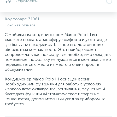
Определяем...
5
4
7
Печи
Циркуляционные насосы для гелиоустановок
Паковочные и уплотнительные материалы
Диспенсеры
Код товара:
31961
Системы управления и принадлежности для
192
37
67
Расширительные баки для отопления и ГВС
Гофрированные нержавеющие системы
Корпуса для механических фильтров
Пока нет отзывов
насосов
С мобильным кондиционером Marco Polo III вы
сможете создать атмосферу комфорта и уюта везде,
467
12
12
Теплоносители и антифризы
Коммерческие насосы
Медные системы под пайку
Системы контроля протечки воды
где бы вы ни находились. Главное его достоинство —
абсолютная компактность. Этот прибор может
сопровождать вас повсюду, где необходимо охладить
49
Бытовые насосы
Контрольно-измерительные приборы
Мультипатронные фильтры
помещение, поскольку не нуждается в монтаже, легко
перемещается с места на место и очень прост в
обслуживании.
Гидроаккумуляторы (гидробаки) для систем
282
21
44
Насосы для бассейнов
Теплоизоляция
водоснабжения
Кондиционер Marco Polo III оснащен всеми
необходимыми функциями для работы в условиях
жаркого лета: охлаждение, вентиляция, осушение. А
198
89
Центробежные in-line насосы
Крепеж и аксессуары
Комплектующие для систем водоподготовки
благодаря функции «Автоматическое испарение
конденсата», дополнительный уход за прибором не
требуется.
37
Фильтры механической очистки