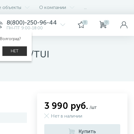
е объекты
О компании
...
8(800)-250-96-44
0
0
ПН-ПТ 9:00-18:00
 Волгоград?
НЕТ
rtor ECH/TUI
3 990 руб.
/шт
Нет в наличии
Купить