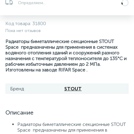
Определяем...
5
4
7
Печи
Циркуляционные насосы для гелиоустановок
Паковочные и уплотнительные материалы
Диспенсеры
Код товара:
31800
Системы управления и принадлежности для
192
37
67
Расширительные баки для отопления и ГВС
Гофрированные нержавеющие системы
Корпуса для механических фильтров
Пока нет отзывов
насосов
Радиаторы биметаллические секционные STOUT
467
12
12
Space предназначены для применения в системах
Теплоносители и антифризы
Коммерческие насосы
Медные системы под пайку
Системы контроля протечки воды
водяного отопления зданий и сооружений разного
назначения с температурой теплоносителя до 135°С и
рабочим избыточным давлением до 2 МПа.
49
Бытовые насосы
Контрольно-измерительные приборы
Мультипатронные фильтры
Изготовлены на заводе RIFAR Space .
Гидроаккумуляторы (гидробаки) для систем
282
21
44
Насосы для бассейнов
Теплоизоляция
Бренд
STOUT
водоснабжения
198
89
Центробежные in-line насосы
Крепеж и аксессуары
Комплектующие для систем водоподготовки
Описание
37
Радиаторы биметаллические секционные STOUT
Фильтры механической очистки
Space предназначены для применения в