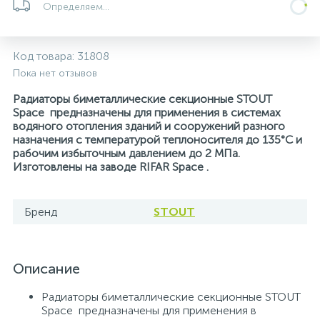
Определяем...
Системы управления и принадлежности для
233
37
67
Расширительные баки для отопления и ГВС
Гофрированные нержавеющие системы
Корпуса для механических фильтров
насосов
Код товара:
31808
Пока нет отзывов
467
12
12
Теплоносители и антифризы
Коммерческие насосы
Медные системы под пайку
Системы контроля протечки воды
Радиаторы биметаллические секционные STOUT
Space предназначены для применения в системах
49
водяного отопления зданий и сооружений разного
Бытовые насосы
Контрольно-измерительные приборы
Мультипатронные фильтры
назначения с температурой теплоносителя до 135°С и
рабочим избыточным давлением до 2 МПа.
Изготовлены на заводе RIFAR Space .
Гидроаккумуляторы (гидробаки) для систем
282
21
44
Насосы для бассейнов
Теплоизоляция
водоснабжения
Бренд
STOUT
198
89
Центробежные in-line насосы
Крепеж и аксессуары
Комплектующие для систем водоподготовки
37
Описание
Фильтры механической очистки
Радиаторы биметаллические секционные STOUT
15
Space предназначены для применения в
Фильтры под мойку