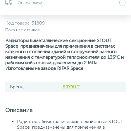
Определяем...
5
4
7
Печи
Циркуляционные насосы для гелиоустановок
Паковочные и уплотнительные материалы
Диспенсеры
Код товара:
31809
Системы управления и принадлежности для
233
37
67
Расширительные баки для отопления и ГВС
Гофрированные нержавеющие системы
Корпуса для механических фильтров
Пока нет отзывов
насосов
Радиаторы биметаллические секционные STOUT
467
12
12
Space предназначены для применения в системах
Теплоносители и антифризы
Коммерческие насосы
Медные системы под пайку
Системы контроля протечки воды
водяного отопления зданий и сооружений разного
назначения с температурой теплоносителя до 135°С и
рабочим избыточным давлением до 2 МПа.
49
Бытовые насосы
Контрольно-измерительные приборы
Мультипатронные фильтры
Изготовлены на заводе RIFAR Space .
Гидроаккумуляторы (гидробаки) для систем
282
21
44
Насосы для бассейнов
Теплоизоляция
Бренд
STOUT
водоснабжения
198
89
Центробежные in-line насосы
Крепеж и аксессуары
Комплектующие для систем водоподготовки
Описание
37
Радиаторы биметаллические секционные STOUT
Фильтры механической очистки
Space предназначены для применения в